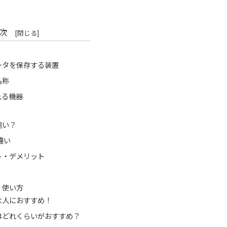
次
ータを保存する装置
名称
れる機器
速い？
違い
ト・デメリット
・使い方
な人におすすめ！
量はどれくらいがおすすめ？