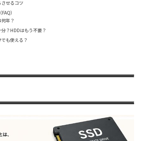
ちさせるコツ
FAQ）
は何年？
十分？HDDはもう不要？
けでも使える？