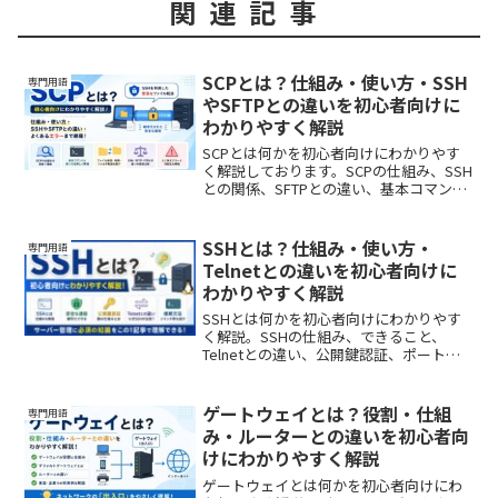
関連記事
SCPとは？仕組み・使い方・SSH
専門用語
やSFTPとの違いを初心者向けに
わかりやすく解説
SCPとは何かを初心者向けにわかりやす
く解説しております。SCPの仕組み、SSH
との関係、SFTPとの違い、基本コマン
ド、メリット・デメリット、よくあるエ
ラーまで図解でわかりやすくイメージで
きます。
SSHとは？仕組み・使い方・
専門用語
Telnetとの違いを初心者向けに
わかりやすく解説
SSHとは何かを初心者向けにわかりやす
く解説。SSHの仕組み、できること、
Telnetとの違い、公開鍵認証、ポート番
号、接続方法まで図解イメージで紹介し
ます。
ゲートウェイとは？役割・仕組
専門用語
み・ルーターとの違いを初心者向
けにわかりやすく解説
ゲートウェイとは何かを初心者向けにわ