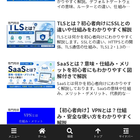
かりやすく解説。デフォルトゲートウェ
イの意味、ルーターとの違い、仕組み、
設定方法、利用例まで図解イメージで理
解できます。
TLSとは？初心者向けにSSLとの
専門用語
違いや仕組みをわかりやすく解説
TLSとは何かを初心者向けにわかりやすく
解説します。SSLとの違い、HTTPSとの関
係、TLS通信の仕組み、TLS1.2・1.3の違
いまで図解イメージで理解できるように
まとめました。
SaaSとは？意味・仕組み・メリ
専門用語
ットを初心者にもわかりやすく図
解付きで解説
SaaSとは何かを初心者向けにわかりやす
く解説しております。SaaSの意味や仕組
み、メリット・デメリット、代表的なサ
ービス、PaaS・IaaSとの違いまで図解イ
メージで理解できます。
【初心者向け】VPNとは？仕組
専門用語
み・安全な使い方をわかりやすく
解説
VPNとは何かを初心者向けにわかりやす
く解説。仕組み、メリット・デメリッ
メニュー
ホーム
検索
トップ
サイドバー