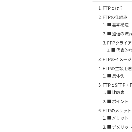
FTPとは？
FTPの仕組み
■ 基本構造
■ 通信の流
FTPクライ
■ 代表的
FTPのイメー
FTPの主な用途
■ 具体例
FTPとSFTP・
■ 比較表
■ ポイント
FTPのメリッ
■ メリット
■ デメリッ