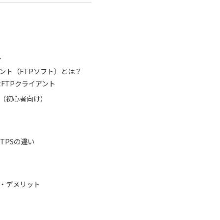
れ
アント（FTPソフト）とは？
なFTPクライアント
ジ（初心者向け）
FTPSの違い
ト・デメリット
ト