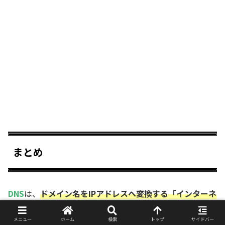
まとめ
DNS
は、
ドメイン名をIPアドレスへ変換する「インターネ
ットの電話帳」のような仕組み
です。
普段は意識することはありませんが、Webサイトを開く
メニュー
ホーム
検索
トップ
サイドバー