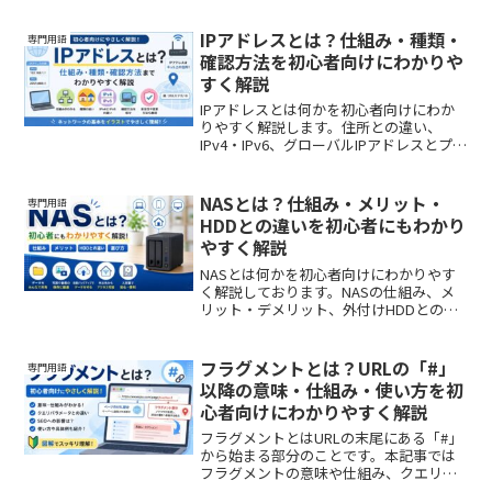
に理解できるようにまとめました。
IPアドレスとは？仕組み・種類・
専門用語
確認方法を初心者向けにわかりや
すく解説
IPアドレスとは何かを初心者向けにわか
りやすく解説します。住所との違い、
IPv4・IPv6、グローバルIPアドレスとプラ
イベートIPアドレスの違い、確認方法や
仕組みまで図解イメージで紹介します。
NASとは？仕組み・メリット・
専門用語
HDDとの違いを初心者にもわかり
やすく解説
NASとは何かを初心者向けにわかりやす
く解説しております。NASの仕組み、メ
リット・デメリット、外付けHDDとの違
い、クラウドストレージとの比較、選び
方まで図解イメージで理解できるよう紹
介しております。
フラグメントとは？URLの「#」
専門用語
以降の意味・仕組み・使い方を初
心者向けにわかりやすく解説
フラグメントとはURLの末尾にある「#」
から始まる部分のことです。本記事では
フラグメントの意味や仕組み、クエリパ
ラメータとの違い、SEOへの影響、具体