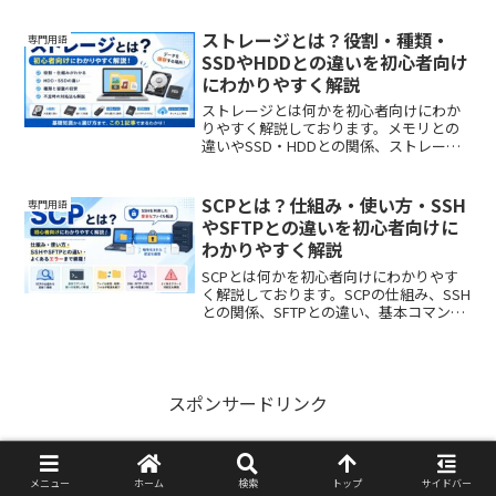
例まで初心者向けに図解イメージでわか
りやすく解説しております。
ストレージとは？役割・種類・
専門用語
SSDやHDDとの違いを初心者向け
にわかりやすく解説
ストレージとは何かを初心者向けにわか
りやすく解説しております。メモリとの
違いやSSD・HDDとの関係、ストレージ
の種類、容量の選び方まで図解イメージ
で理解できる内容です。
SCPとは？仕組み・使い方・SSH
専門用語
やSFTPとの違いを初心者向けに
わかりやすく解説
SCPとは何かを初心者向けにわかりやす
く解説しております。SCPの仕組み、SSH
との関係、SFTPとの違い、基本コマン
ド、メリット・デメリット、よくあるエ
ラーまで図解でわかりやすくイメージで
きます。
スポンサードリンク
メニュー
ホーム
検索
トップ
サイドバー