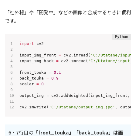
「社外秘」や「開発中」などの画像と合成するときに便利
です。
import
 cv2

input_img_front 
=
 cv2
.
imread
(
'C:/Utatane/input_
input_img_back 
=
 cv2
.
imread
(
'C:/Utatane/input_i
front_touka 
=
0.1
back_touka 
=
0.9
scalar 
=
0
output_img 
=
 cv2
.
addWeighted
(
input_img_front
,
 f
cv2
.
imwrite
(
'C:/Utatane/output_img.jpg'
,
 output
6・7行目の
「front_touka」「back_touka」は画