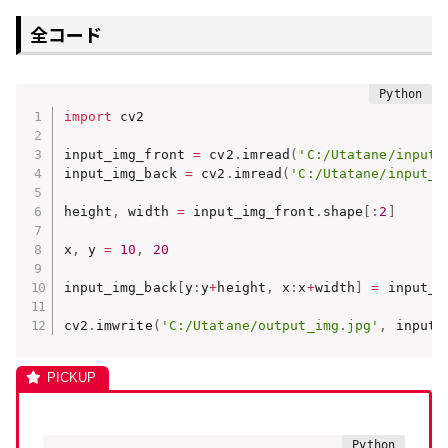
全コード
import
 cv2

input_img_front 
=
 cv2
.
imread
(
'C:/Utatane/input_
input_img_back 
=
 cv2
.
imread
(
'C:/Utatane/input_i
height
,
 width 
=
 input_img_front
.
shape
[
:
2
]
x
,
 y 
=
10
,
20
input_img_back
[
y
:
y
+
height
,
 x
:
x
+
width
]
=
 input_i
cv2
.
imwrite
(
'C:/Utatane/output_img.jpg'
,
 input_