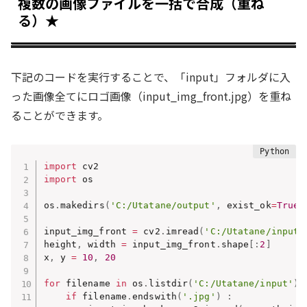
複数の画像ファイルを一括で合成（重ね
る）★
下記のコードを実行することで、「input」フォルダに入
った画像全てにロゴ画像（input_img_front.jpg）を重ね
ることができます。
import
import
 os

os
.
makedirs
(
'C:/Utatane/output'
,
 exist_ok
=
True
)
input_img_front 
=
 cv2
.
imread
(
'C:/Utatane/input_
height
,
 width 
=
 input_img_front
.
shape
[
:
2
]
x
,
 y 
=
10
,
20
for
 filename 
in
 os
.
listdir
(
'C:/Utatane/input'
)
:
if
 filename
.
endswith
(
'.jpg'
)
: