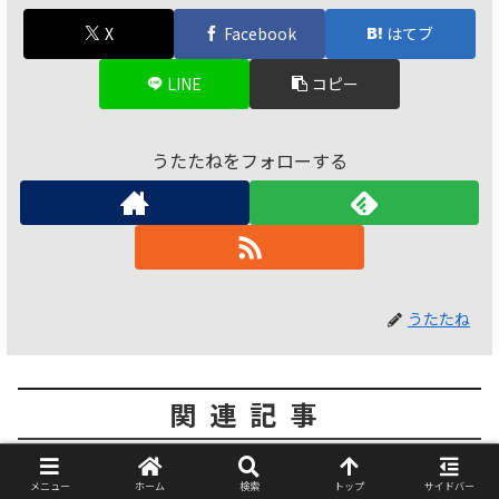
X
Facebook
はてブ
LINE
コピー
うたたねをフォローする
うたたね
関連記事
[簡単1行]openpyxlでシート名を
Python
メニュー
ホーム
検索
トップ
サイドバー