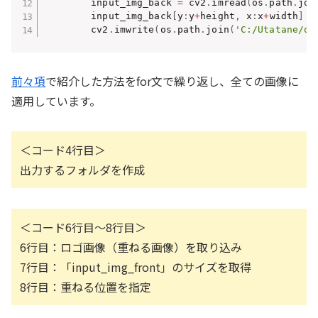
        input_img_back 
=
 cv2
.
imread
(
os
.
path
.
joi
        input_img_back
[
y
:
y
+
height
,
 x
:
x
+
width
]
=
        cv2
.
imwrite
(
os
.
path
.
join
(
'C:/Utatane/ou
前々項
で紹介した方法をfor文で繰り返し、全ての画像に
適用しています。
＜コード4行目＞
出力するフォルダを作成
＜コード6行目～8行目＞
6行目：ロゴ画像（重ねる画像）を取り込み
7行目：「input_img_front」のサイズを取得
8行目：重ねる位置を指定