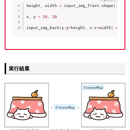
height
,
 width 
=
 input_img_front
.
shape
[
:
2
]
x
,
 y 
=
10
,
20
input_img_back
[
y
:
y
+
height
,
 x
:
x
+
width
]
=
 inpu
実行結果