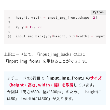
height
,
 width 
=
 input_img_front
.
shape
[
:
2
]
x
,
 y 
=
10
,
20
input_img_back
[
y
:
y
+
height
,
 x
:
x
+
width
]
=
 input_i
上記コードにて、「input_img_back」の上に
「input_img_front」を重ねることができます。
まずコードの6行目で
「input_img_front」の
サイズ
（height：高さ, width：幅）を取得
しています。
今回は「高さが80、幅が300px」のため、「heightに
は80」「widthには300」が入ります。