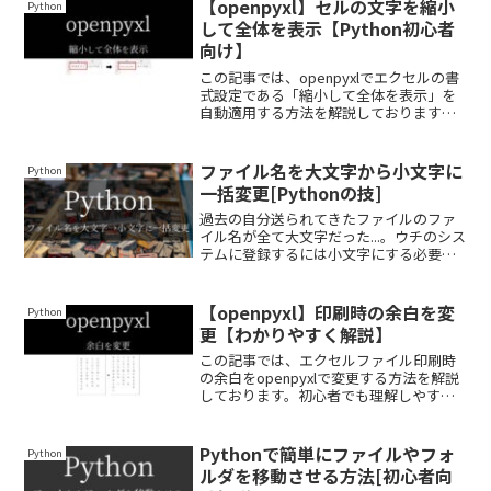
ますので、ぜひ最後まで読んでいってく
【openpyxl】セルの文字を縮小
Python
ださい。
して全体を表示【Python初心者
向け】
この記事では、openpyxlでエクセルの書
式設定である「縮小して全体を表示」を
自動適用する方法を解説しております。
Python初心者でも理解しやすいように、
できるだけわかりやすく解説しておりま
すので、ぜひ最後まで読んでいってくだ
ファイル名を大文字から小文字に
Python
さい。
一括変更[Pythonの技]
過去の自分送られてきたファイルのファ
イル名が全て大文字だった...。ウチのシス
テムに登録するには小文字にする必要が
あるんだけど、数千枚あるから手動で変
更するには２～３日かかる...。今の自分そ
の作業、Pythonなら一瞬で終わります
【openpyxl】印刷時の余白を変
Python
よ！ファ...
更【わかりやすく解説】
この記事では、エクセルファイル印刷時
の余白をopenpyxlで変更する方法を解説
しております。初心者でも理解しやすい
ように、できるだけわかりやすく解説し
ておりますので、ぜひ最後まで読んでい
ってください。
Pythonで簡単にファイルやフォ
Python
ルダを移動させる方法[初心者向