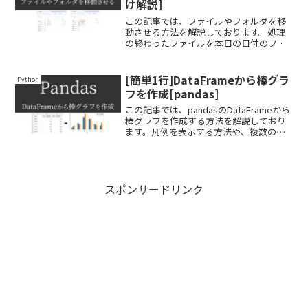
け解説]
この記事では、ファイルやフォルダを移
動させる方法を解説しております。処理
の終わったファイルを本日の日付のフォ
ルダに移動させ、最終的には本日のフォ
ルダも処理済みフォルダに移動させると
いうやり方もできます。
[簡単1行]DataFrameから棒グラ
Python
フを作成[pandas]
この記事では、pandasのDataFrameから
棒グラフを作成する方法を解説しており
ます。凡例を表示する方法や、複数の棒
グラフを作成する方法をできるだけわか
りやすく解説しておりますので、ぜひ最
後まで読んでいってください。
スポンサードリンク