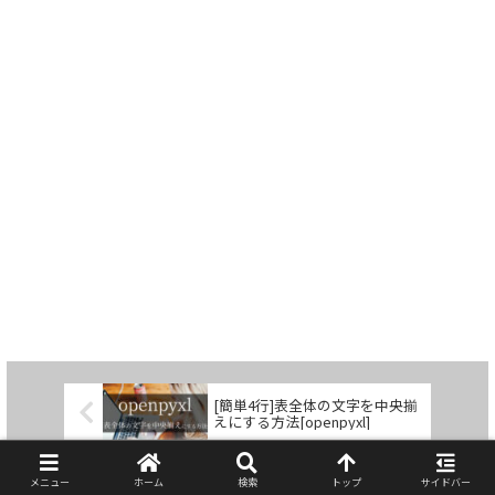
[簡単4行]表全体の文字を中央揃
えにする方法[openpyxl]
[エラーの原因と対処
法]Permission denied:
メニュー
ホーム
検索
トップ
サイドバー