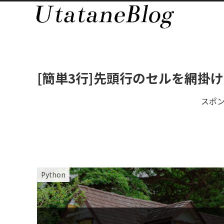
[簡単3行]先頭行のセルを網掛け(塗
スポ
Python