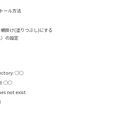
ンストール方法
網掛け(塗りつぶし)にする
し）の設定
irectory: ○○
ed: ○○
s not exist
d