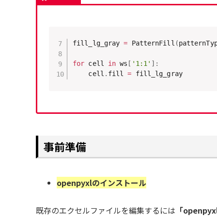
fill_lg_gray 
=
 PatternFill
(
patternTy
for
 cell 
in
 ws
[
'1:1'
]
:
    cell
.
fill 
=
 fill_lg_gray
事前準備
openpyxlのインストール
既存のエクセルファイルを編集するには
「openp