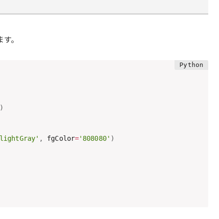
ます。
)
lightGray'
,
 fgColor
=
'808080'
)