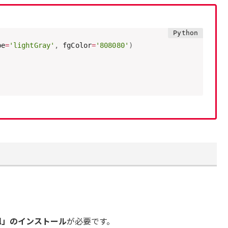
pe
=
'lightGray'
,
 fgColor
=
'808080'
)
yxl」のインストール
が必要です。