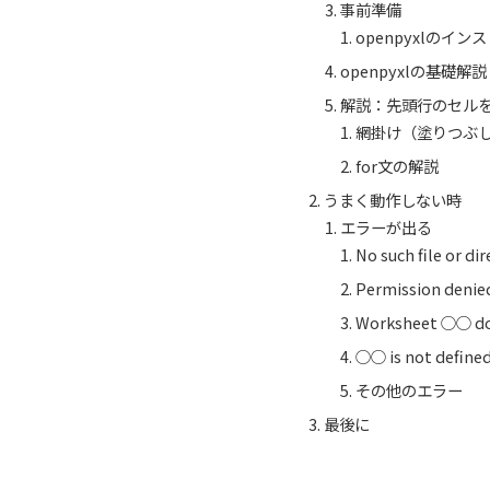
事前準備
openpyxlのイ
openpyxlの基礎解説
解説：先頭行のセルを
網掛け（塗りつぶ
for文の解説
うまく動作しない時
エラーが出る
No such file or d
Permission deni
Worksheet ○○ doe
○○ is not define
その他のエラー
最後に