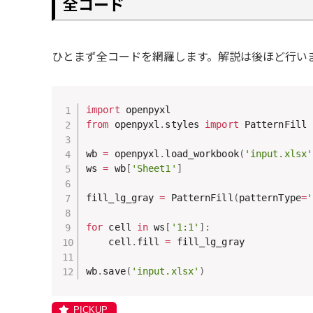
全コード
ひとまず全コードを網羅します。解説は後ほど行い
import
from
 openpyxl
.
styles 
import
 PatternFill

wb 
=
 openpyxl
.
load_workbook
(
'input.xlsx'
ws 
=
 wb
[
'Sheet1'
]
fill_lg_gray 
=
 PatternFill
(
patternType
=
'
for
 cell 
in
 ws
[
'1:1'
]
:
    cell
.
fill 
=
 fill_lg_gray

wb
.
save
(
'input.xlsx'
)