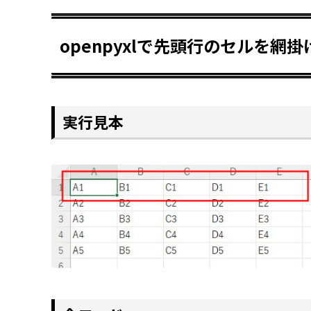
openpyxlで先頭行のセルを網
実行見本