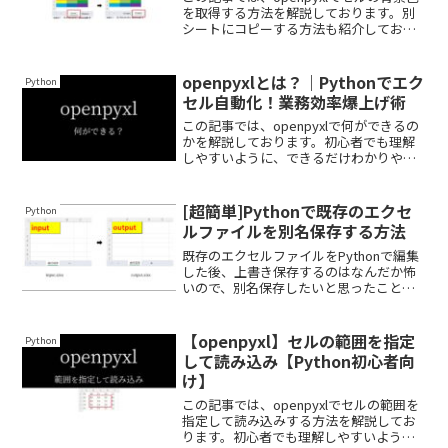
を取得する方法を解説しております。別
シートにコピーする方法も紹介しており
ますので、ぜひ最後まで読んでいってく
ださい。初心者でも理解できるように、
できるだけわかりやすく解説しておりま
openpyxlとは？｜Pythonでエク
Python
す。
セル自動化！業務効率爆上げ術
この記事では、openpyxlで何ができるの
かを解説しております。初心者でも理解
しやすいように、できるだけわかりやす
く解説しておりますので、ぜひ最後まで
読んでいってください。
[超簡単]Pythonで既存のエクセ
Python
ルファイルを別名保存する方法
既存のエクセルファイルをPythonで編集
した後、上書き保存するのはなんだか怖
いので、別名保存したいと思ったことは
ありませんか？超簡単にできます。でき
るだけわかりやすく解説いたしますの
で、ぜひ最後まで読んでいってくださ
【openpyxl】セルの範囲を指定
Python
い。
して読み込み【Python初心者向
け】
この記事では、openpyxlでセルの範囲を
指定して読み込みする方法を解説してお
ります。初心者でも理解しやすいよう