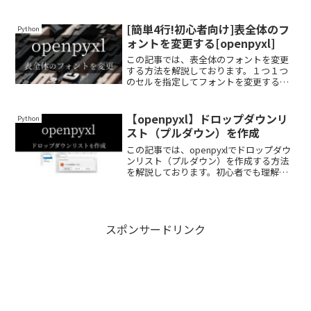
に、できるだけわかりやすく解説してお
りますので、ぜひ最後まで読んでいって
ください。
[簡単4行!初心者向け]表全体のフ
Python
ォントを変更する[openpyxl]
この記事では、表全体のフォントを変更
する方法を解説しております。１つ１つ
のセルを指定してフォントを変更する
と、どうしても手間がかかってしまいま
すし、どのくらいの範囲のセルを変更す
べきかわかりませんよね。そこで、非常
【openpyxl】ドロップダウンリ
Python
に簡単なfor文で一括変更する方法を紹介
スト（プルダウン）を作成
しております。
この記事では、openpyxlでドロップダウ
ンリスト（プルダウン）を作成する方法
を解説しております。初心者でも理解し
やすいように、できるだけわかりやすく
解説しておりますので、ぜひ最後まで読
んでいってください。
スポンサードリンク