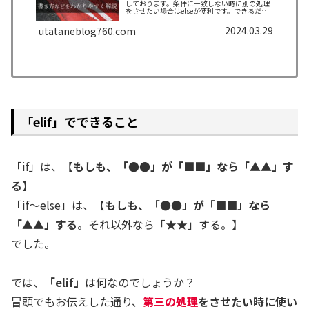
しております。条件に一致しない時に別の処理
をさせたい場合はelseが便利です。できるだけ
わかりやすく解説しておりますので、ぜひ最後
まで読んでいってください。
2024.03.29
utataneblog760.com
「elif」でできること
「if」は、【
もしも、「
●●
」が「
■■
」なら「
▲▲
」す
る
】
「if～else」は、【
もしも、「
●●
」が「
■■
」なら
「
▲▲
」する
。それ以外なら「★★」する。】
でした。
では、
「elif」
は何なのでしょうか？
冒頭でもお伝えした通り、
第三の処理
をさせたい時に使い