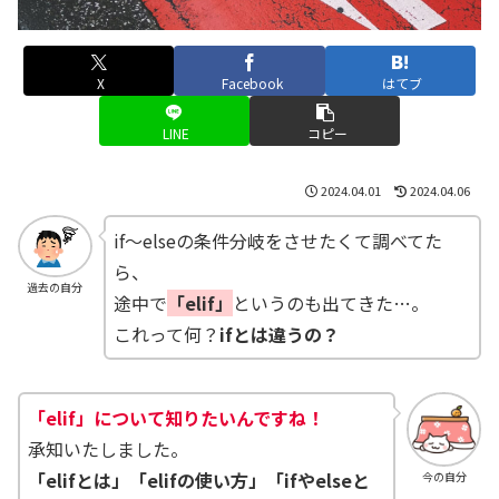
X
Facebook
はてブ
LINE
コピー
2024.04.01
2024.04.06
if～elseの条件分岐をさせたくて調べてた
ら、
過去の自分
途中で
「elif」
というのも出てきた…。
これって何？
ifとは違うの？
「elif」について知りたいんですね！
承知いたしました。
「elifとは」「elifの使い方」「ifやelseと
今の自分