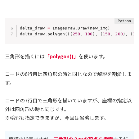
delta_draw 
=
 ImageDraw
.
Draw
(
new_img
)
delta_draw
.
polygon
(
(
(
250
,
100
)
,
(
150
,
200
)
,
(
30
三角形を描くには
「polygon()」
を使います。
コードの6行目は四角形の時と同じなので解説を割愛しま
す。
コードの7行目で三角形を描いていますが、座標の指定以
外は四角形の時と同じです。
※輪郭も指定できますが、今回は省略します。
座標の指定ですが、
三角形の３つの頂点を指定
するだ