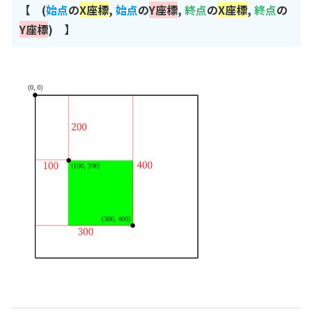
【 (
始点
の
X座標
,
始点
の
Y座標
,
終点
の
X座標
,
終点
の
Y座標
) 】