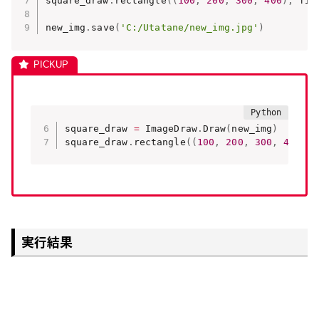
square_draw
.
rectangle
(
(
100
,
200
,
300
,
400
)
,
 fil
new_img
.
save
(
'C:/Utatane/new_img.jpg'
)
square_draw 
=
 ImageDraw
.
Draw
(
new_img
)
square_draw
.
rectangle
(
(
100
,
200
,
300
,
400
)
,
 
実行結果