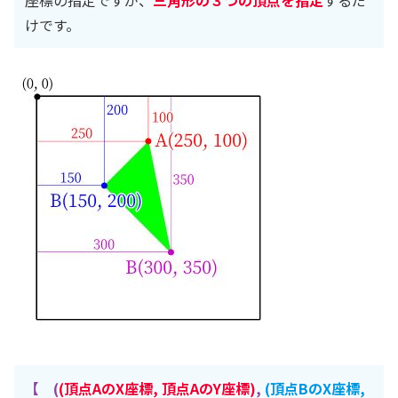
けです。
【 (
(頂点AのX座標, 頂点AのY座標)
,
(頂点BのX座標,