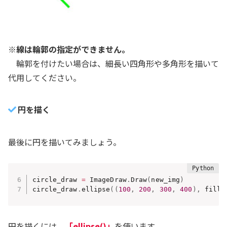
※線は輪郭の指定ができません。
輪郭を付けたい場合は、細長い四角形や多角形を描いて
代用してください。
円を描く
最後に円を描いてみましょう。
circle_draw 
=
 ImageDraw
.
Draw
(
new_img
)
circle_draw
.
ellipse
(
(
100
,
200
,
300
,
400
)
,
 fill
=
円を描くには、
「ellipse()」
を使います。