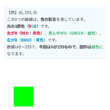
【色】(0, 255, 0)
この3つの数値は、
色の配合
を表しています。
光の3原色（
R
G
B
）
です。
左がR（RED：赤色）
、
真ん中がG（GREEN：緑色）
、
右がB（BRUE：青色）
です。
数値は0～255で、
今回はGが255なので、図形は
緑色
に
なります。