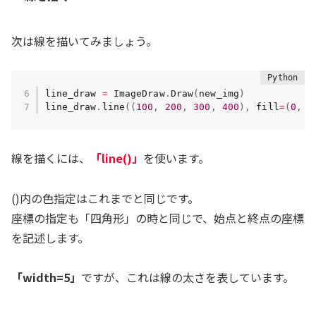
次は線を描いてみましょう。
line_draw 
=
 ImageDraw
.
Draw
(
new_img
)
line_draw
.
line
(
(
100
,
200
,
300
,
400
)
,
 fill
=
(
0
,
2
線を描くには、
「line()」
を使います。
()内の色指定はこれまでと同じです。
座標の指定も「四角形」の時と同じで、始点と終点の座標
を記述します。
「width=5」
ですが、これは線の太さを表しています。