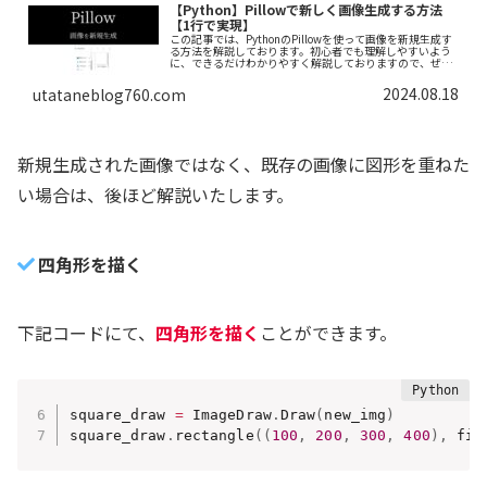
【Python】Pillowで新しく画像生成する方法
【1行で実現】
この記事では、PythonのPillowを使って画像を新規生成す
る方法を解説しております。初心者でも理解しやすいよう
に、できるだけわかりやすく解説しておりますので、ぜひ
最後まで読んでいってください。
2024.08.18
utataneblog760.com
新規生成された画像ではなく、既存の画像に図形を重ねた
い場合は、後ほど解説いたします。
四角形を描く
下記コードにて、
四角形を描く
ことができます。
square_draw 
=
 ImageDraw
.
Draw
(
new_img
)
square_draw
.
rectangle
(
(
100
,
200
,
300
,
400
)
,
 fil