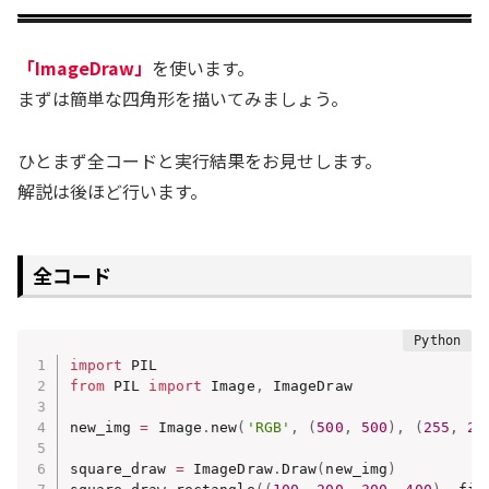
「ImageDraw」
を使います。
まずは簡単な四角形を描いてみましょう。
ひとまず全コードと実行結果をお見せします。
解説は後ほど行います。
全コード
import
from
 PIL 
import
 Image
,
 ImageDraw

new_img 
=
 Image
.
new
(
'RGB'
,
(
500
,
500
)
,
(
255
,
25
square_draw 
=
 ImageDraw
.
Draw
(
new_img
)