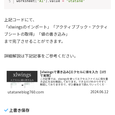
worksheet
[
'A1'
]
.
value 
=
'utatane'
上記コードにて、
「xlwingsのインポート」「アクティブブック・アクティ
ブシートの取得」「値の書き込み」
まで完了させることができます。
詳細解説は下記記事をご参考ください。
[xlwingsで書き込み]エクセルに値を入力【1行
で実現】
この記事では、xlwingsを使ってエクセルファイルに値を書
き込む方法を解説しております。できるだけわかりやすく
解説しておりますので、ぜひ最後まで読んでいってくださ
い。
2024.06.12
utataneblog760.com
上書き保存