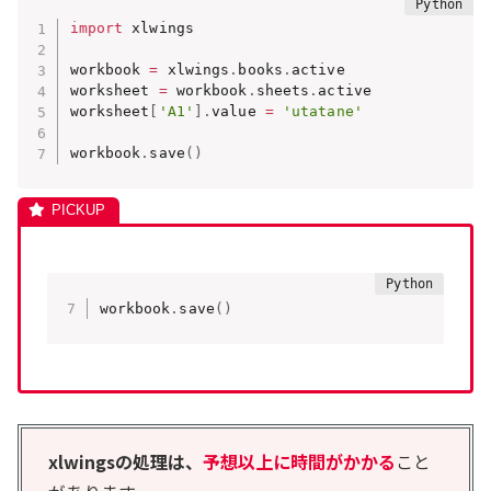
import
 xlwings

workbook 
=
 xlwings
.
books
.
active

worksheet 
=
 workbook
.
sheets
.
active

worksheet
[
'A1'
]
.
value 
=
'utatane'
workbook
.
save
(
)
workbook
.
save
(
)
xlwingsの処理は、
予想以上に
時間がかかる
こと