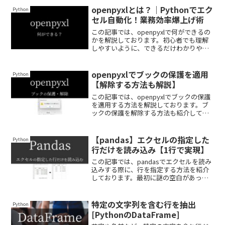
まで読んでいってください。
openpyxlとは？｜Pythonでエク
Python
セル自動化！業務効率爆上げ術
この記事では、openpyxlで何ができるの
かを解説しております。初心者でも理解
しやすいように、できるだけわかりやす
く解説しておりますので、ぜひ最後まで
読んでいってください。
openpyxlでブックの保護を適用
Python
【解除する方法も解説】
この記事では、openpyxlでブックの保護
を適用する方法を解説しております。ブ
ックの保護を解除する方法も紹介してお
りますので、ぜひ最後まで読んでいって
ください。
【pandas】エクセルの指定した
Python
行だけを読み込み【1行で実現】
この記事では、pandasでエクセルを読み
込みする際に、行を指定する方法を紹介
しております。最初に謎の空白があった
り、最後に社名が入っている場合におす
すめです。できるだけわかりやすく解説
しておりますので、ぜひ最後まで読んで
特定の文字列を含む行を抽出
Python
いってください。
[PythonのDataFrame]