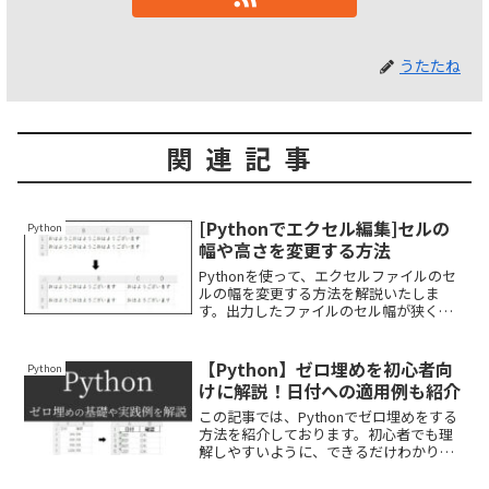
うたたね
関連記事
[Pythonでエクセル編集]セルの
Python
幅や高さを変更する方法
Pythonを使って、エクセルファイルのセ
ルの幅を変更する方法を解説いたしま
す。出力したファイルのセル幅が狭くて
文字が全て見えないことありますよね。
そんな悩みは今日で終わりです。できる
だけわかりやすく解説いたしますので、
【Python】ゼロ埋めを初心者向
Python
ぜひ最後まで読んでいってください。
けに解説！日付への適用例も紹介
この記事では、Pythonでゼロ埋めをする
方法を紹介しております。初心者でも理
解しやすいように、できるだけわかりや
すく解説しております。日付のゼロ埋め
方法も紹介しておりますので、ぜひ最後