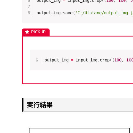
output_img 
=
 input_img
.
crop
(
(
100
,
100
,
5
output_img
.
save
(
'C:/Utatane/output_img.j
output_img 
=
 input_img
.
crop
(
(
100
,
10
実行結果