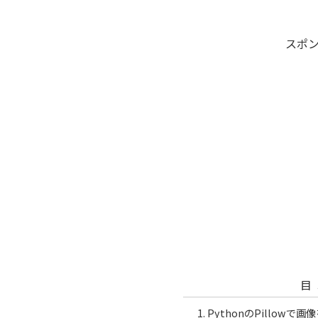
スポ
目
PythonのPillow