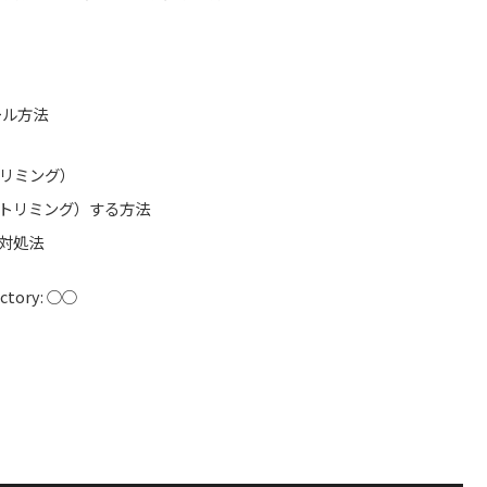
ール方法
リミング）
トリミング）する方法
対処法
rectory: ○○