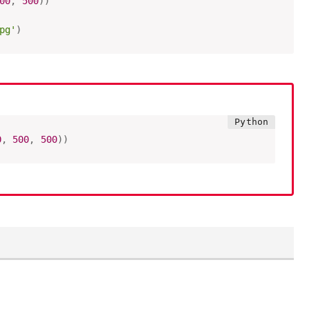
00
,
500
)
)
pg'
)
0
,
500
,
500
)
)