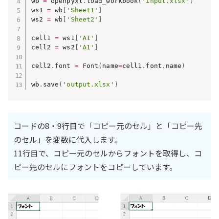
wb 
=
 openpyxl
.
load_workbook
(
'input.xlsx'
)
ws1 
=
 wb
[
'Sheet1'
]
ws2 
=
 wb
[
'Sheet2'
]
cell1 
=
 ws1
[
'A1'
]
cell2 
=
 ws2
[
'A1'
]
cell2
.
font 
=
 Font
(
name
=
cell1
.
font
.
name
)
wb
.
save
(
'output.xlsx'
)
コードの8・9行目で「コピー元のセル」と「コピー先
のセル」を変数に代入します。
11行目で、コピー元のセルからフォントを取得し、コ
ピー先のセルにフォントをコピーしています。