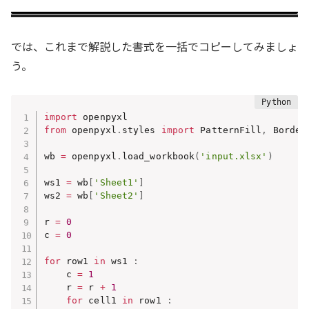
では、これまで解説した書式を一括でコピーしてみましょ
う。
import
from
 openpyxl
.
styles 
import
 PatternFill
,
 Border
wb 
=
 openpyxl
.
load_workbook
(
'input.xlsx'
)
ws1 
=
 wb
[
'Sheet1'
]
ws2 
=
 wb
[
'Sheet2'
]
r 
=
0
c 
=
0
for
 row1 
in
 ws1 
:
    c 
=
1
    r 
=
 r 
+
1
for
 cell1 
in
 row1 
: