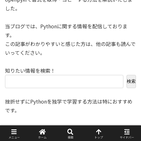
した。
当ブログでは、Pythonに関する情報を配信しておりま
す。
この記事がわかりやすいと感じた方は、他の記事も読んで
いってください。
知りたい情報を検索！
検索
挫折せずにPythonを独学で学習する方法は特におすすめ
です。
挫折しないでPythonを独学で学習する方法[初
心者用ロードマップも]
メニュー
ホーム
検索
トップ
サイドバー
Pythonを独学で学習したいけど、途中で挫折しないか不