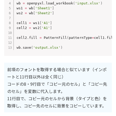
wb 
=
 openpyxl
.
load_workbook
(
'input.xlsx'
)
ws1 
=
 wb
[
'Sheet1'
]
ws2 
=
 wb
[
'Sheet2'
]
cell1 
=
 ws1
[
'A1'
]
cell2 
=
 ws2
[
'A1'
]
cell2
.
fill 
=
 PatternFill
(
patternType
=
cell1
.
fill
wb
.
save
(
'output.xlsx'
)
前項のフォントを取得する場合と似ています（インポ
ートと11行目以外は全く同じ）
コードの8・9行目で「コピー元のセル」と「コピー先
のセル」を変数に代入します。
11行目で、コピー元のセルから背景（タイプと色）を
取得し、コピー先のセルに背景をコピーしています。