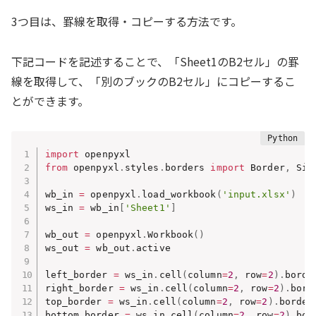
3つ目は、罫線を取得・コピーする方法です。
下記コードを記述することで、「Sheet1のB2セル」の罫
線を取得して、「別のブックのB2セル」にコピーするこ
とができます。
import
from
 openpyxl
.
styles
.
borders 
import
 Border
,
 Side
wb_in 
=
 openpyxl
.
load_workbook
(
'input.xlsx'
)
ws_in 
=
 wb_in
[
'Sheet1'
]
wb_out 
=
 openpyxl
.
Workbook
(
)
ws_out 
=
 wb_out
.
active

left_border 
=
 ws_in
.
cell
(
column
=
2
,
 row
=
2
)
.
borde
right_border 
=
 ws_in
.
cell
(
column
=
2
,
 row
=
2
)
.
bord
top_border 
=
 ws_in
.
cell
(
column
=
2
,
 row
=
2
)
.
border
bottom_border 
=
 ws_in
.
cell
(
column
=
2
,
 row
=
2
)
.
bor