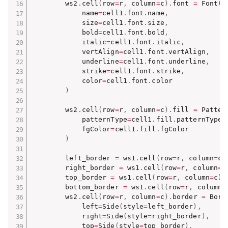
        ws2
.
cell
(
row
=
r
,
 column
=
c
)
.
font 
=
 Font
(
            name
=
cell1
.
font
.
name
,
            size
=
cell1
.
font
.
size
,
            bold
=
cell1
.
font
.
bold
,
            italic
=
cell1
.
font
.
italic
,
            vertAlign
=
cell1
.
font
.
vertAlign
,
            underline
=
cell1
.
font
.
underline
,
            strike
=
cell1
.
font
.
strike
,
            color
=
cell1
.
font
.
color

)
        ws2
.
cell
(
row
=
r
,
 column
=
c
)
.
fill 
=
 Patter
            patternType
=
cell1
.
fill
.
patternType
,
            fgColor
=
cell1
.
fill
.
fgColor

)
        left_border 
=
 ws1
.
cell
(
row
=
r
,
 column
=
c
)
        right_border 
=
 ws1
.
cell
(
row
=
r
,
 column
=
c
        top_border 
=
 ws1
.
cell
(
row
=
r
,
 column
=
c
)
.
        bottom_border 
=
 ws1
.
cell
(
row
=
r
,
 column
=
        ws2
.
cell
(
row
=
r
,
 column
=
c
)
.
border 
=
 Bord
            left
=
Side
(
style
=
left_border
)
,
            right
=
Side
(
style
=
right_border
)
,
            top
=
Side
(
style
=
top_border
)
,