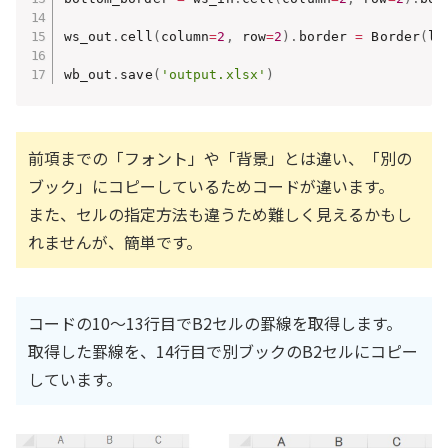
ws_out
.
cell
(
column
=
2
,
 row
=
2
)
.
border 
=
 Border
(
le
wb_out
.
save
(
'output.xlsx'
)
前項までの「フォント」や「背景」とは違い、「別の
ブック」にコピーしているためコードが違います。
また、セルの指定方法も違うため難しく見えるかもし
れませんが、簡単です。
コードの10～13行目でB2セルの罫線を取得します。
取得した罫線を、14行目で別ブックのB2セルにコピー
しています。