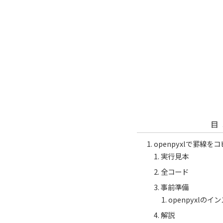
目
openpyxlで罫線を
実行見本
全コード
事前準備
openpyxlの
解説