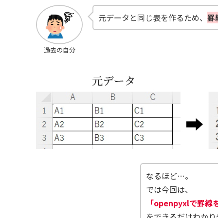
元データと同じ表を作るため、
罫
過去の自分
なるほど…。
では今回は、
「openpyxlで罫
をできるだけわかり