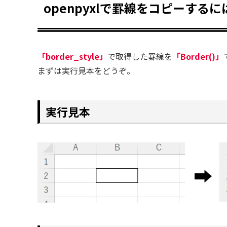
openpyxlで罫線をコピーするに
「border_style」
で取得した罫線を
「Border()」
まずは実行見本をどうぞ。
実行見本