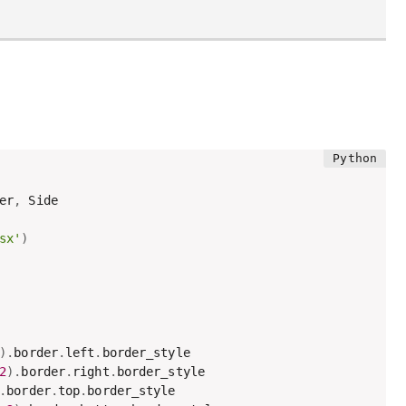
er
,
 Side

sx'
)
)
.
border
.
left
.
border_style

2
)
.
border
.
right
.
border_style

.
border
.
top
.
border_style
