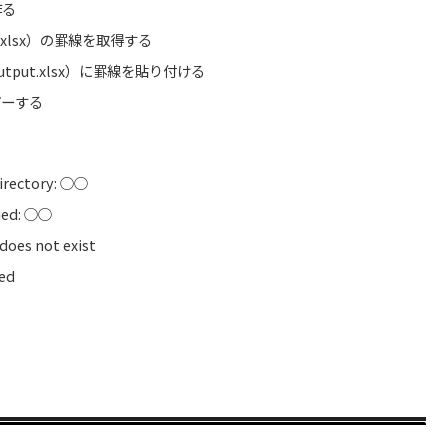
作る
.xlsx）の罫線を取得する
tput.xlsx）に罫線を貼り付ける
ピーする
directory: ○○
ied: ○○
oes not exist
ed