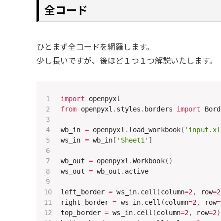
全コード
ひとまず全コードを網羅します。
少し長いですが、後ほど１つ１つ解説いたします。
import
from
 openpyxl
.
styles
.
borders 
import
 Bord
wb_in 
=
 openpyxl
.
load_workbook
(
'input.xl
ws_in 
=
 wb_in
[
'Sheet1'
]
wb_out 
=
 openpyxl
.
Workbook
(
)
ws_out 
=
 wb_out
.
active

left_border 
=
 ws_in
.
cell
(
column
=
2
,
 row
=
2
right_border 
=
 ws_in
.
cell
(
column
=
2
,
 row
=
top_border 
=
 ws_in
.
cell
(
column
=
2
,
 row
=
2
)