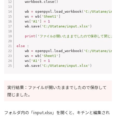
    workbook
.
close
(
)
    wb 
=
 openpyxl
.
load_workbook
(
'C:/Utatane/inp
    ws 
=
 wb
[
'Sheet1'
]
    ws
[
'A1'
]
=
1
    wb
.
save
(
'C:/Utatane/input.xlsx'
)
print
(
'ファイルが開いたままでしたので保存して閉じま
else
:
    wb 
=
 openpyxl
.
load_workbook
(
'C:/Utatane/inp
    ws 
=
 wb
[
'Sheet1'
]
    ws
[
'A1'
]
=
1
    wb
.
save
(
'C:/Utatane/input.xlsx'
)
実行結果：ファイルが開いたままでしたので保存して
閉じました。
フォルダ内の「input.xlsx」を開くと、キチンと編集され