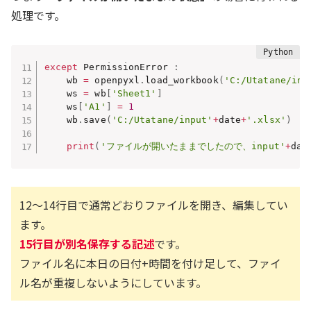
処理です。
except
 PermissionError 
:
    wb 
=
 openpyxl
.
load_workbook
(
'C:/Utatane/inp
    ws 
=
 wb
[
'Sheet1'
]
    ws
[
'A1'
]
=
1
    wb
.
save
(
'C:/Utatane/input'
+
date
+
'.xlsx'
)
print
(
'ファイルが開いたままでしたので、input'
+
dat
12～14行目で通常どおりファイルを開き、編集してい
ます。
15行目が別名保存する記述
です。
ファイル名に本日の日付+時間を付け足して、ファイ
ル名が重複しないようにしています。