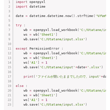
import
import
 datetime

date 
=
 datetime
.
datetime
.
now
(
)
.
strftime
(
'%Y%m%d
try
:
    wb 
=
 openpyxl
.
load_workbook
(
'C:/Utatane/inp
    ws 
=
 wb
[
'Sheet1'
]
    wb
.
save
(
'C:/Utatane/input.xlsx'
)
except
 PermissionError 
:
    wb 
=
 openpyxl
.
load_workbook
(
'C:/Utatane/inp
    ws 
=
 wb
[
'Sheet1'
]
    ws
[
'A1'
]
=
1
    wb
.
save
(
'C:/Utatane/input'
+
date
+
'.xlsx'
)
print
(
'ファイルが開いたままでしたので、input'
+
dat
else
:
    wb 
=
 openpyxl
.
load_workbook
(
'C:/Utatane/inp
    ws 
=
 wb
[
'Sheet1'
]
    ws
[
'A1'
]
=
1
    wb
.
save
(
'C:/Utatane/input.xlsx'
)