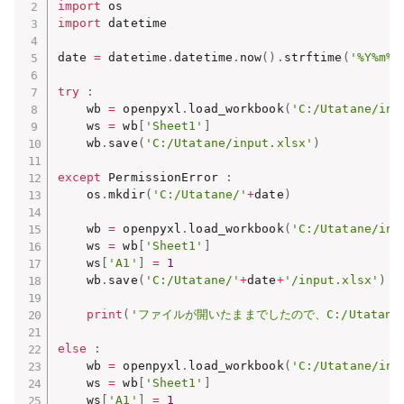
import
import
 datetime

date 
=
 datetime
.
datetime
.
now
(
)
.
strftime
(
'%Y%m%d
try
:
    wb 
=
 openpyxl
.
load_workbook
(
'C:/Utatane/inp
    ws 
=
 wb
[
'Sheet1'
]
    wb
.
save
(
'C:/Utatane/input.xlsx'
)
except
 PermissionError 
:
    os
.
mkdir
(
'C:/Utatane/'
+
date
)
    wb 
=
 openpyxl
.
load_workbook
(
'C:/Utatane/inp
    ws 
=
 wb
[
'Sheet1'
]
    ws
[
'A1'
]
=
1
    wb
.
save
(
'C:/Utatane/'
+
date
+
'/input.xlsx'
)
print
(
'ファイルが開いたままでしたので、C:/Utatane
else
:
    wb 
=
 openpyxl
.
load_workbook
(
'C:/Utatane/inp
    ws 
=
 wb
[
'Sheet1'
]
    ws
[
'A1'
]
=
1