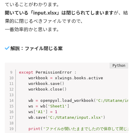
ていることがわかります。
開いている「input.xlsx」は閉じられてしまいます
が、結
果的に閉じるべきファイルですので、
一番効率的かと思います。
解説：ファイル閉じる案
except
 PermissionError 
:
    workbook 
=
 xlwings
.
books
.
active

    workbook
.
save
(
)
    workbook
.
close
(
)
    wb 
=
 openpyxl
.
load_workbook
(
'C:/Utatane/inp
    ws 
=
 wb
[
'Sheet1'
]
    ws
[
'A1'
]
=
1
    wb
.
save
(
'C:/Utatane/input.xlsx'
)
print
(
'ファイルが開いたままでしたので保存して閉じま