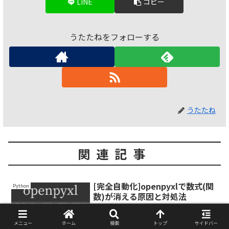
LINE
コピー
うたたねをフォローする
うたたね
関連記事
[完全自動化]openpyxlで数式(関
Python
数)が消える原因と対処法
[Python]
この記事では、openpyxlを使った場合に
メニュー
ホーム
検索
トップ
サイドバー
数式が消える原因と対処法を解説いたし