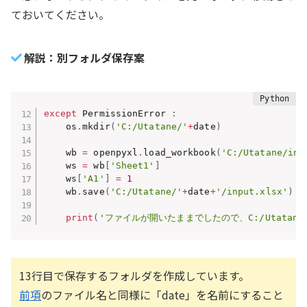
ておいてください。
解説：別フォルダ保存案
except
 PermissionError 
:
    os
.
mkdir
(
'C:/Utatane/'
+
date
)
    wb 
=
 openpyxl
.
load_workbook
(
'C:/Utatane/inp
    ws 
=
 wb
[
'Sheet1'
]
    ws
[
'A1'
]
=
1
    wb
.
save
(
'C:/Utatane/'
+
date
+
'/input.xlsx'
)
print
(
'ファイルが開いたままでしたので、C:/Utatane
13行目で保存するフォルダを作成しています。
前項
のファイル名と同様に「date」を名前にすること