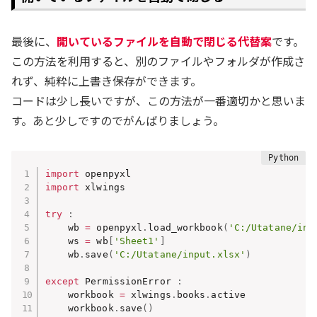
最後に、
開いているファイルを自動で閉じる代替案
です。
この方法を利用すると、別のファイルやフォルダが作成さ
れず、純粋に上書き保存ができます。
コードは少し長いですが、この方法が一番適切かと思いま
す。あと少しですのでがんばりましょう。
import
import
 xlwings

try
:
    wb 
=
 openpyxl
.
load_workbook
(
'C:/Utatane/inp
    ws 
=
 wb
[
'Sheet1'
]
    wb
.
save
(
'C:/Utatane/input.xlsx'
)
except
 PermissionError 
:
    workbook 
=
 xlwings
.
books
.
active

    workbook
.
save
(
)