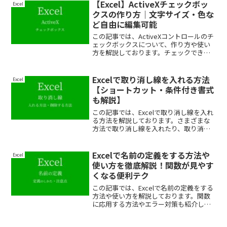
最後まで読んでいってください。
【Excel】ActiveXチェックボッ
Excel
クスの作り方｜文字サイズ・色な
ど自由に編集可能
この記事では、ActiveXコントロールのチ
ェックボックスについて、作り方や使い
方を解説しております。チェックできな
いなどのトラブルについても解決法を紹
介しておりますので、ぜひ最後まで読ん
でいってください。
Excelで取り消し線を入れる方法
Excel
【ショートカット・条件付き書式
も解説】
この記事では、Excelで取り消し線を入れ
る方法を解説しております。さまざまな
方法で取り消し線を入れたり、取り消し
線を解除する方法も紹介しておりますの
で、ぜひ最後まで読んでいってくださ
い。
Excelで名前の定義をする方法や
Excel
使い方を徹底解説！関数が見やす
くなる便利テク
この記事では、Excelで名前の定義をする
方法や使い方を解説しております。関数
に応用する方法やエラー対策も紹介して
おりますので、ぜひ最後まで読んでいっ
てください。