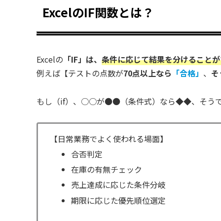
ExcelのIF関数とは？
Excelの
「IF」は、
条件に応じて結果を分けることが
例えば【テストの点数が
70点以上なら
「合格」
、
そ
もし（if）、○○が●●（条件式）なら◆◆、そう
【日常業務でよく使われる場面】
合否判定
在庫の有無チェック
売上達成に応じた条件分岐
期限に応じた優先順位選定