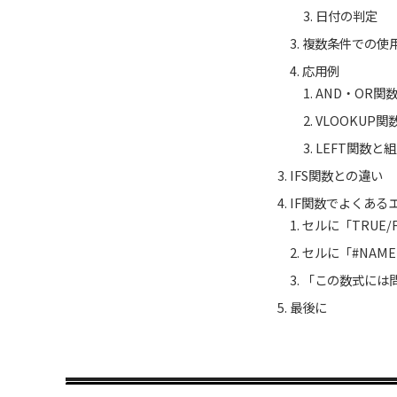
日付の判定
複数条件での使
応用例
AND・OR関
VLOOKUP
LEFT関数と
IFS関数との違い
IF関数でよくある
セルに「TRUE/
セルに「#NAM
「この数式には
最後に