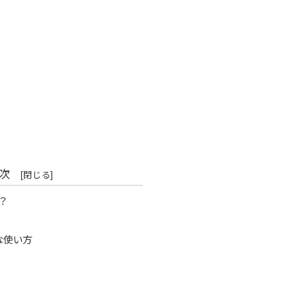
次
は？
な使い方