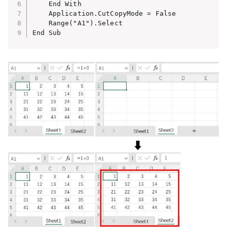
    End With

    Application.CutCopyMode = False

    Range("A1").Select

End Sub