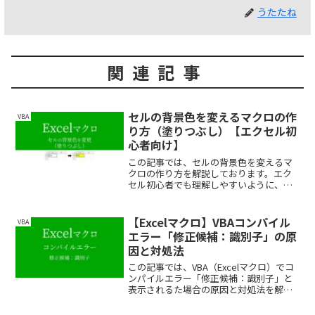
うたたね
関連記事
セルの背景色を変えるマクロの作
VBA
り方（塗りつぶし）【エクセル初
心者向け】
この記事では、セルの背景色を変えるマ
クロの作り方を解説しております。エク
セル初心者でも理解しやすいように、で
きるだけわかりやすく解説しております
ので、ぜひ最後まで読んでいってくださ
い。
【Excelマクロ】VBAコンパイル
VBA
エラー「修正候補：識別子」の原
因と対処法
この記事では、VBA（Excelマクロ）でコ
ンパイルエラー「修正候補：識別子」と
表示されるた場合の原因と対処法を解説
しております。初心者でも理解できるよ
うに、できるだけわかりやすく解説して