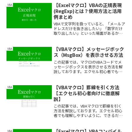
おりますので、ぜひ最後まで読んでいっ
【Excelマクロ】VBAの正規表現
VBA
てください。
(RegExp)とは？使用方法と活用
例まとめ
VBAで文字列を扱っていると、「メールア
ドレスだけを抜き出したい」「数字だけ
取り出したい」といった場面があるかと
思います。そんなときに役立つのが「正
規表現」です。この記事では、VBAで正規
表現を使う方法と、よくある活用例をわ
【VBAマクロ】メッセージボック
VBA
かりやすく解説し...
ス（MsgBox）を表示させる方法
この記事では、マクロのVBAコードでメ
ッセージボックスを表示させる方法を解
説しております。エクセル初心者でも理
解しやすいように、できるだけわかりや
すく解説しておりますので、ぜひ最後ま
で読んでいってください。
【VBAマクロ】罫線を引く方法
VBA
【エクセル初心者向けに徹底解
説】
この記事では、VBAマクロで罫線を引く
方法を解説しております。エクセル初心
者でも理解しやすいように、できるだけ
わかりやすく解説しておりますので、ぜ
ひ最後まで読んでいってください。
【Excelマクロ】VBAコンパイル
VBA