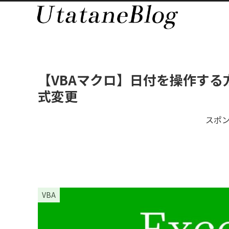
【VBAマクロ】日付を操作す
式変更
スポ
VBA