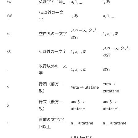
\w
英数字と半角_
a, 1, _
-, あ
\w以外の一文
\W
-, あ
a, 1, _
字
スペース, タブ,
\s
空白系の一文字
1, a, -, あ
改行
スペース, タブ,
\S
\s以外の一文字
1, a, -, あ
改行
改行以外の一文
.
1, a, -, あ
改行
字
行頭（前方一
^uta →
^
^uta → utatane
致）
zutatane
行末（後方一
ane$ →
ane$ →
$
致）
utatane
utatane1
直前の文字が1
+
n+→utatane
n+→utatame
回以上
\d{3,}→123,