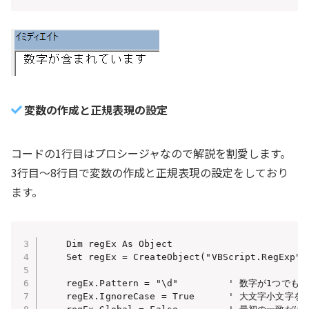
変数の作成と正規表現の設定
コードの1行目はプロシージャなので解説を割愛します。
3行目～8行目で変数の作成と正規表現の設定をしており
ます。
    Dim regEx As Object

    Set regEx = CreateObject("VBScript.RegExp")

    regEx.Pattern = "\d"         ' 数字が1つでも
    regEx.IgnoreCase = True      ' 大文字小文字を無