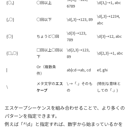
{○,}
○回以上
\d{3,}→1, abc
6789
\d{,3}→1234,
{,○}
○回以下
\d{,3}→123, 89
abc
\d{3}→123,
{○}
ちょうど○回
\d{3}→12, abc
789
□回以上○回以
\d{2,3}→123,
{□,○}
\d{2,3}→1, abc
下
89
Or（複数条
|
ab|cd→ab, cd
ef, ghi
件）
メタ文字の
エス
\.→「.」そのも
(特別な意味と
\
ケープ
の
しての「.」)
エスケープシーケンスを組み合わせることで、より多くの
パターンを指定できます。
例えば「^\d」と指定すれば、数字から始まっているかを