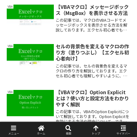
で、ぜひ最後まで読んでいってくださ
い。
【VBAマクロ】メッセージボック
VBA
ス（MsgBox）を表示させる方法
この記事では、マクロのVBAコードでメ
ッセージボックスを表示させる方法を解
説しております。エクセル初心者でも理
解しやすいように、できるだけわかりや
すく解説しておりますので、ぜひ最後ま
で読んでいってください。
セルの背景色を変えるマクロの作
VBA
り方（塗りつぶし）【エクセル初
心者向け】
この記事では、セルの背景色を変えるマ
クロの作り方を解説しております。エク
セル初心者でも理解しやすいように、で
きるだけわかりやすく解説しております
ので、ぜひ最後まで読んでいってくださ
い。
【VBAマクロ】Option Explicit
VBA
とは？使い方と設定方法をわかり
やすく解説
この記事では、VBAのOption Explicitにつ
いて解説しております。Option Explicitを
有効にする方法や理由について、できる
だけわかりやすく解説しておりますの
で、ぜひ最後まで読んでいってくださ
メニュー
ホーム
検索
トップ
サイドバー
い。