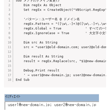
Sub メアドのドメイン変更()

    Dim regEx As Object

    Set regEx = CreateObject("VBScript.RegExp")

    'パターン：ユーザー名 @ ドメイン名

    regEx.Pattern = "([\w\.-]+)@([\w\.-]+\
    regEx.Global = True            ' すべての一致
    regEx.IgnoreCase = True        ' 大文字小文字
    Dim src As String

    src = "user1@old-domain.com; user2@old-domai
    Dim result As String

    result = regEx.Replace(src, "$1@new-domain.j
    Debug.Print result

    ' → user1@new-domain.jp; user2@new-domain.jp
End Sub