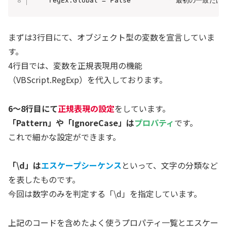
    regEx.Global = False         ' 最初の一致だけ
まずは3行目にて、オブジェクト型の変数を宣言していま
す。
4行目では、変数を正規表現用の機能
（VBScript.RegExp）を代入しております。
6～8行目にて
正規表現の設定
をしています。
「Pattern」や「IgnoreCase」は
プロパティ
です。
これで細かな設定ができます。
「\d」は
エスケープシーケンス
といって、文字の分類など
を表したものです。
今回は数字のみを判定する「\d」を指定しています。
上記のコードを含めたよく使うプロパティ一覧とエスケー