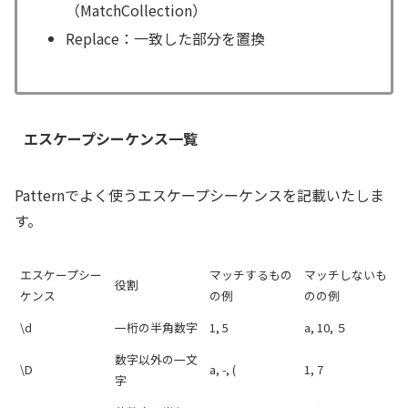
（MatchCollection）
Replace：一致した部分を置換
エスケープシーケンス一覧
Patternでよく使うエスケープシーケンスを記載いたしま
す。
エスケープシー
マッチするもの
マッチしないも
役割
ケンス
の例
のの例
\d
一桁の半角数字
1, 5
a, 10, ５
数字以外の一文
\D
a, -, (
1, 7
字