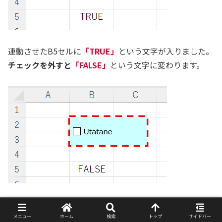
連動させたB5セルに
「TRUE」
という文字が入りました。
チェックを外すと
「FALSE」
という文字に変わります。
これを活用することで、例えば全てのチェックボックスに
チェックが入っていれば、「完了！」と表示させることも
メニュー
ホーム
検索
トップ
サイドバー