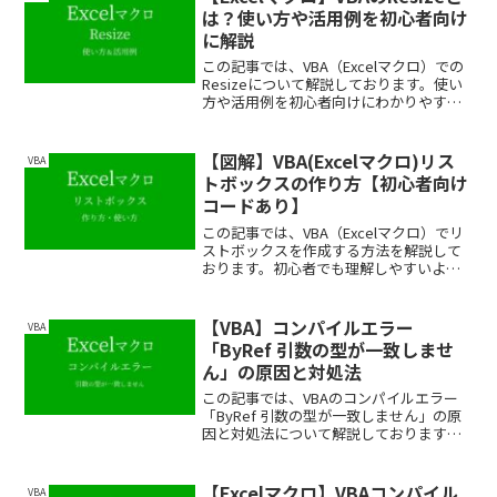
は？使い方や活用例を初心者向け
に解説
この記事では、VBA（Excelマクロ）での
Resizeについて解説しております。使い
方や活用例を初心者向けにわかりやすく
解説しておりますので、ぜひ最後まで読
んでいってください。
【図解】VBA(Excelマクロ)リス
VBA
トボックスの作り方【初心者向け
コードあり】
この記事では、VBA（Excelマクロ）でリ
ストボックスを作成する方法を解説して
おります。初心者でも理解しやすいよう
に、図やコードでわかりやすく解説して
おりますので、ぜひ最後まで読んでいっ
てください。
【VBA】コンパイルエラー
VBA
「ByRef 引数の型が一致しませ
ん」の原因と対処法
この記事では、VBAのコンパイルエラー
「ByRef 引数の型が一致しません」の原
因と対処法について解説しております。
エラーの原因を特定するコツや、エラー
を繰り返さない方法も紹介しております
ので、ぜひ最後まで読んでいってくださ
【Excelマクロ】VBAコンパイル
VBA