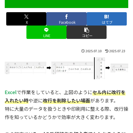
X
Facebook
はてブ
LINE
コピー
2025.07.10
2025.07.23
Excel
で作業をしていると、上図のように
セル内に改行を
入れたい時
や逆に
改行を削除したい場面
があります。
特に大量のデータを扱うときや印刷用に整える際、改行操
作を知っているかどうかで効率が大きく変わります。