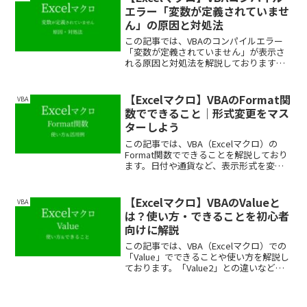
い。
エラー「変数が定義されていませ
ん」の原因と対処法
この記事では、VBAのコンパイルエラー
「変数が定義されていません」が表示さ
れる原因と対処法を解説しております。
原因を特定するコツや、エラーを繰り返
さない方法も紹介しておりますので、ぜ
ひ最後まで読んでいってください。
【Excelマクロ】VBAのFormat関
VBA
数でできること｜形式変更をマス
ターしよう
この記事では、VBA（Excelマクロ）の
Format関数でできることを解説しており
ます。日付や通貨など、表示形式を変更
する手順をできるだけわかりやすく紹介
しておりますので、ぜひ最後まで読んで
いってください。
【Excelマクロ】VBAのValueと
VBA
は？使い方・できることを初心者
向けに解説
この記事では、VBA（Excelマクロ）での
「Value」でできることや使い方を解説し
ております。「Value2」との違いなどを
初心者でも理解しやすいように、できる
だけわかりやすく解説しておりますの
で、ぜひ最後まで読んでいってくださ