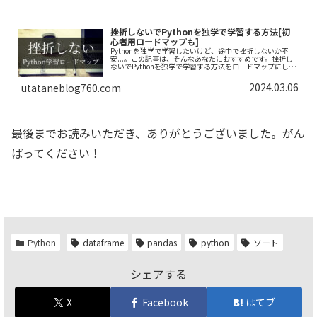
挫折しないでPythonを独学で学習する方法[初
心者用ロードマップも]
Pythonを独学で学習したいけど、途中で挫折しないか不
安...。この記事は、そんなあなたにおすすめです。挫折し
ないでPythonを独学で学習する方法をロードマップにしま
した。できるだけわかりやすく解説しておりますので、一
緒にがんばりましょう！
2024.03.06
utataneblog760.com
最後までお読みいただき、ありがとうございました。がん
ばってください！
Python
dataframe
pandas
python
ソート
シェアする
X
Facebook
はてブ