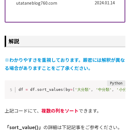
や、pandasのインストール方法も解説してい
2024.01.14
utataneblog760.com
ます。
解説
※わかりやすさを重視しております。厳密には解釈が異な
る場合がありますことをご了承ください。
df 
=
 df
.
sort_values
(
by
=
[
'大分類'
,
'中分類'
,
'小分類
上記コードにて、
複数の列をソート
できます。
「sort_value()」
の詳細は下記記事をご参考ください。