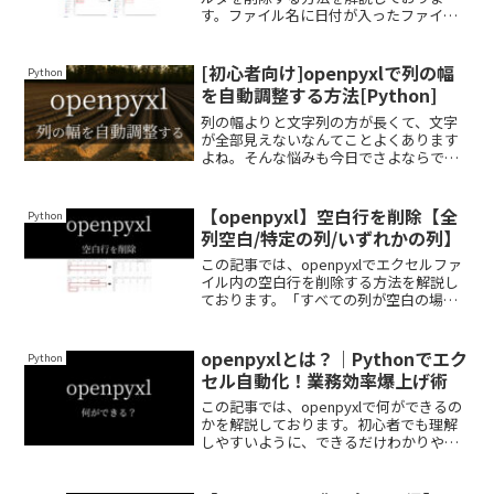
す。ファイル名に日付が入ったファイル
を削除する方法や、エラーが出た場合の
対処法も紹介しておりますので、ぜひ最
後まで読んでいってください。
[初心者向け]openpyxlで列の幅
Python
を自動調整する方法[Python]
列の幅よりと文字列の方が長くて、文字
が全部見えないなんてことよくあります
よね。そんな悩みも今日でさよならで
す。この記事を最後まで読むことで、列
の幅を自動調整して文字列を全て表示さ
せる方法がわかります。
【openpyxl】空白行を削除【全
Python
列空白/特定の列/いずれかの列】
この記事では、openpyxlでエクセルファ
イル内の空白行を削除する方法を解説し
ております。「すべての列が空白の場
合」「いずれかの列が空白の場合」「特
定の列が空白の場合」など、さまざまな
パターンをできるだけわかりやすく解説
openpyxlとは？｜Pythonでエク
Python
しておりますので、ぜひ最後まで読んで
セル自動化！業務効率爆上げ術
いってください。
この記事では、openpyxlで何ができるの
かを解説しております。初心者でも理解
しやすいように、できるだけわかりやす
く解説しておりますので、ぜひ最後まで
読んでいってください。