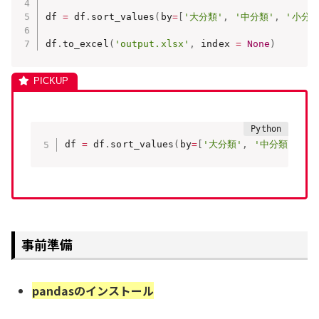
df 
=
 df
.
sort_values
(
by
=
[
'大分類'
,
'中分類'
,
'小分類
df
.
to_excel
(
'output.xlsx'
,
 index 
=
None
)
df 
=
 df
.
sort_values
(
by
=
[
'大分類'
,
'中分類'
,
'
事前準備
pandasのインストール