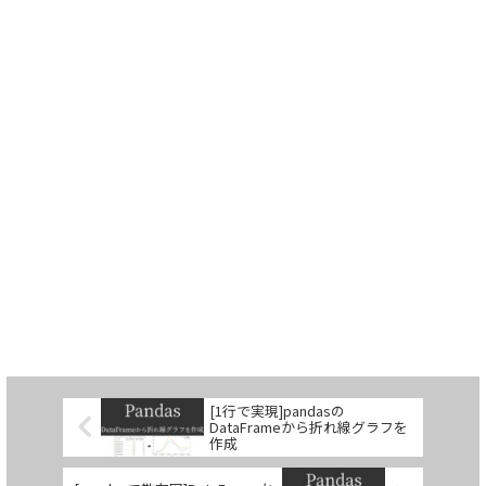
[1行で実現]pandasの
DataFrameから折れ線グラフを
作成