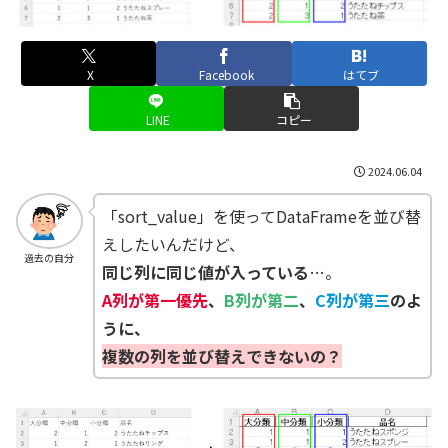
X
Facebook
はてブ
LINE
コピー
2024.06.04
「sort_value」を使ってDataFrameを並び替
えしたいんだけど、
過去の自分
同じ列に同じ値が入っている
…。
A列が第一優先
、
B列が第二
、
C列が第三
のよ
うに、
複数の列を並び替えできないの？