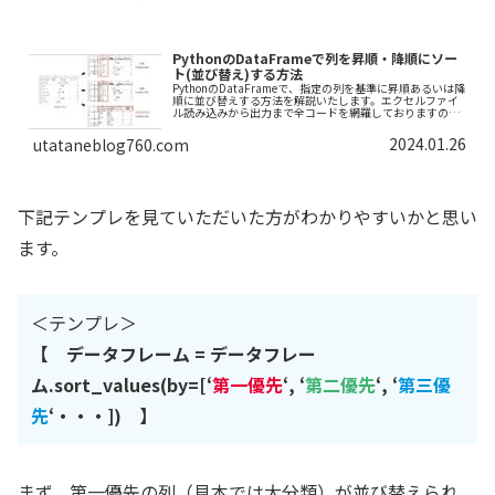
PythonのDataFrameで列を昇順・降順にソー
ト(並び替え)する方法
PythonのDataFrameで、指定の列を基準に昇順あるいは降
順に並び替えする方法を解説いたします。エクセルファイ
ル読み込みから出力まで全コードを網羅しておりますの
で、ぜひ最後まで読んでいってください。
2024.01.26
utataneblog760.com
下記テンプレを見ていただいた方がわかりやすいかと思い
ます。
＜テンプレ＞
【 データフレーム = データフレー
ム.sort_values(by=[‘
第一優先
‘, ‘
第二優先
‘, ‘
第三優
先
‘・・・]) 】
まず、第一優先の列（見本では大分類）が並び替えられ、