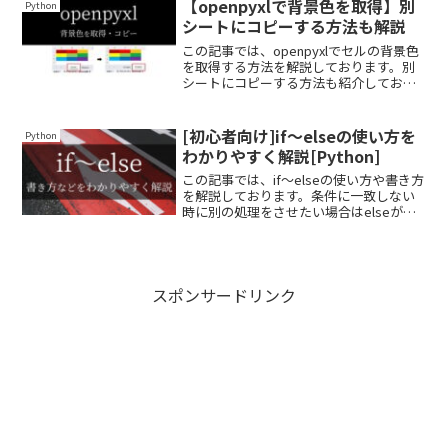
【openpyxlで背景色を取得】別
Python
シートにコピーする方法も解説
この記事では、openpyxlでセルの背景色
を取得する方法を解説しております。別
シートにコピーする方法も紹介しており
ますので、ぜひ最後まで読んでいってく
ださい。初心者でも理解できるように、
できるだけわかりやすく解説しておりま
[初心者向け]if～elseの使い方を
Python
す。
わかりやすく解説[Python]
この記事では、if～elseの使い方や書き方
を解説しております。条件に一致しない
時に別の処理をさせたい場合はelseが便
利です。できるだけわかりやすく解説し
ておりますので、ぜひ最後まで読んでい
ってください。
スポンサードリンク