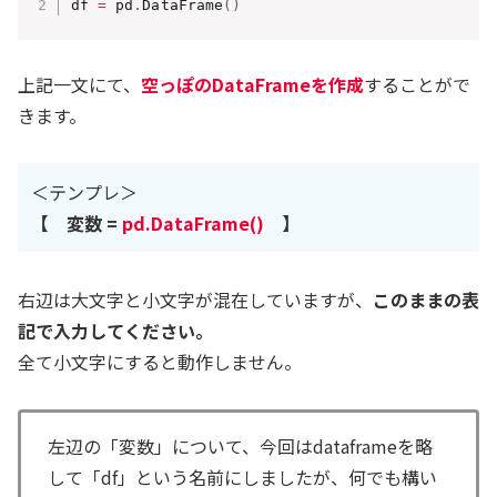
df 
=
 pd
.
DataFrame
(
)
上記一文にて、
空
っぽ
のDataFrameを作成
することがで
きます。
＜テンプレ＞
【 変数 =
pd.DataFrame()
】
右辺は大文字と小文字が混在していますが、
このままの表
記で入力してください。
全て小文字にすると動作しません。
左辺の「変数」について、今回はdataframeを略
して「df」という名前にしましたが、何でも構い