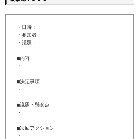
・日時：

・参加者：

・議題：

■内容

・

■決定事項

・

■議題・懸念点

・

■次回アクション

・