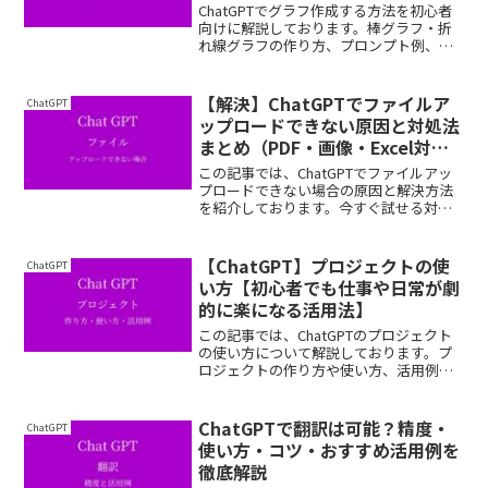
ChatGPTでグラフ作成する方法を初心者
向けに解説しております。棒グラフ・折
れ線グラフの作り方、プロンプト例、
Excel・Python連携までわかりやすく紹
介。
【解決】ChatGPTでファイルア
ChatGPT
ップロードできない原因と対処法
まとめ（PDF・画像・Excel対
応）
この記事では、ChatGPTでファイルアッ
プロードできない場合の原因と解決方法
を紹介しております。今すぐ試せる対処
法をわかりやすく解説しておりますの
で、ぜひ最後まで読んでいってくださ
い。
【ChatGPT】プロジェクトの使
ChatGPT
い方【初心者でも仕事や日常が劇
的に楽になる活用法】
この記事では、ChatGPTのプロジェクト
の使い方について解説しております。プ
ロジェクトの作り方や使い方、活用例ま
で紹介しておりますので、ぜひ最後まで
読んでいってください。
ChatGPTで翻訳は可能？精度・
ChatGPT
使い方・コツ・おすすめ活用例を
徹底解説