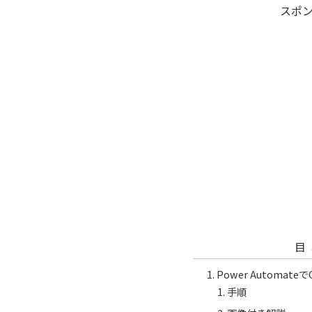
スポ
目
Power Automa
手順