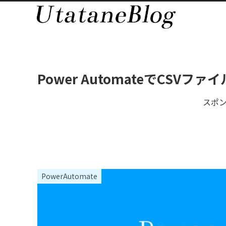
Power AutomateでCSV
スポ
PowerAutomate