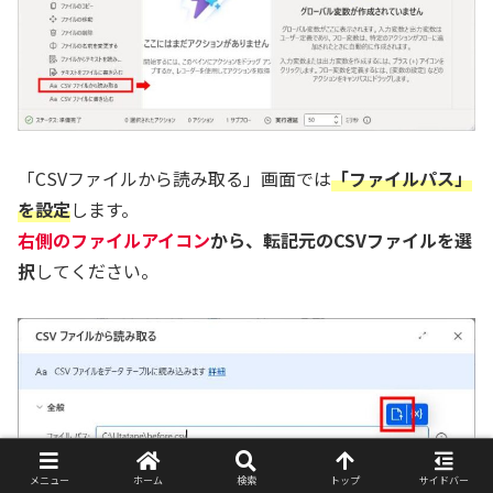
「CSVファイルから読み取る」画面では
「ファイルパス」
を設定
します。
右側のファイルアイコン
から、転記元のCSVファイルを選
択
してください。
メニュー
ホーム
検索
トップ
サイドバー