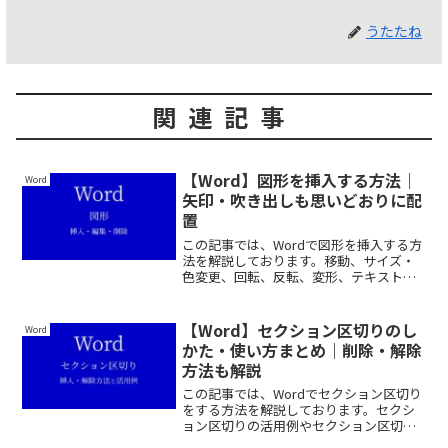
うたたね
関連記事
【Word】図形を挿入する方法｜
Word
矢印・吹き出しも思いどおりに配
置
この記事では、Wordで図形を挿入する方
法を解説しております。移動、サイズ・
色変更、回転、反転、変形、テキスト追
加など、できるだけわかりやすく解説し
ておりますので、ぜひ最後まで読んでい
ってください。
【Word】セクション区切りのし
Word
かた・使い方まとめ｜削除・解除
方法も解説
この記事では、Wordでセクション区切り
をする方法を解説しております。セクシ
ョン区切りの活用例やセクション区切り
を解除する方法、うまくいかない場合の