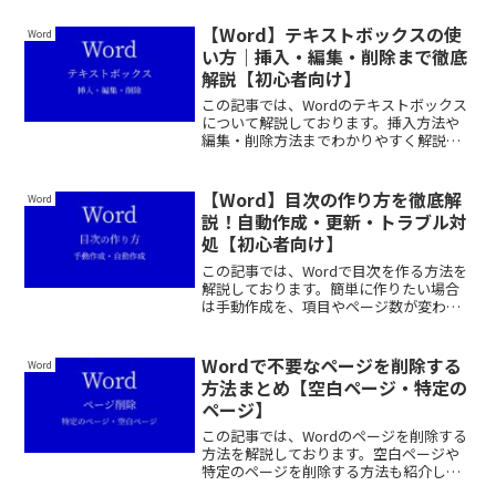
対処法も紹介しておりますので、ぜひ最
後まで読んでいってください。
【Word】テキストボックスの使
Word
い方｜挿入・編集・削除まで徹底
解説【初心者向け】
この記事では、Wordのテキストボックス
について解説しております。挿入方法や
編集・削除方法までわかりやすく解説し
ておりますので、ぜひ最後まで読んでい
ってください。
【Word】目次の作り方を徹底解
Word
説！自動作成・更新・トラブル対
処【初心者向け】
この記事では、Wordで目次を作る方法を
解説しております。簡単に作りたい場合
は手動作成を、項目やページ数が変わる
場合は自動作成をオススメします。わか
りやすく画像入りで解説しておりますの
で、ぜひ最後まで読んでいってくださ
Wordで不要なページを削除する
Word
い。
方法まとめ【空白ページ・特定の
ページ】
この記事では、Wordのページを削除する
方法を解説しております。空白ページや
特定のページを削除する方法も紹介して
おりますので、ぜひ最後まで読んでいっ