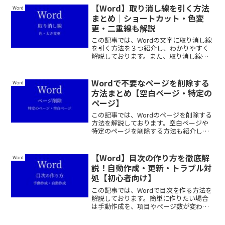
さい。
【Word】取り消し線を引く方法
Word
まとめ｜ショートカット・色変
更・二重線も解説
この記事では、Wordの文字に取り消し線
を引く方法を３つ紹介し、わかりやすく
解説しております。また、取り消し線の
色や太さを変更する方法も紹介しており
ますので、ぜひ最後まで読んでいってく
ださい。
Wordで不要なページを削除する
Word
方法まとめ【空白ページ・特定の
ページ】
この記事では、Wordのページを削除する
方法を解説しております。空白ページや
特定のページを削除する方法も紹介して
おりますので、ぜひ最後まで読んでいっ
てください。
【Word】目次の作り方を徹底解
Word
説！自動作成・更新・トラブル対
処【初心者向け】
この記事では、Wordで目次を作る方法を
解説しております。簡単に作りたい場合
は手動作成を、項目やページ数が変わる
場合は自動作成をオススメします。わか
りやすく画像入りで解説しておりますの