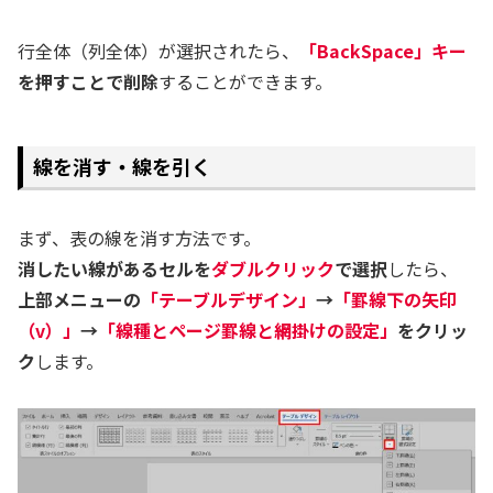
行全体（列全体）が選択されたら、
「BackSpace」キー
を押すことで削除
することができます。
線を消す・線を引く
まず、表の線を消す方法です。
消したい線があるセルを
ダブルクリック
で選択
したら、
上部メニューの
「テーブルデザイン」
→
「罫線下の矢印
（v）」
→
「線種とページ罫線と網掛けの設定」
をクリッ
ク
します。