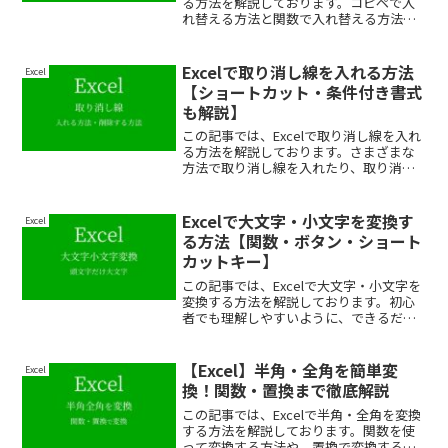
る方法を解説しております。コピペで入
れ替える方法と関数で入れ替える方法を
紹介しておりますので、自分に合った方
法を試してみてください。
Excelで取り消し線を入れる方法
Excel
【ショートカット・条件付き書式
も解説】
この記事では、Excelで取り消し線を入れ
る方法を解説しております。さまざまな
方法で取り消し線を入れたり、取り消し
線を解除する方法も紹介しておりますの
で、ぜひ最後まで読んでいってくださ
い。
Excelで大文字・小文字を変換す
Excel
る方法【関数・ボタン・ショート
カットキー】
この記事では、Excelで大文字・小文字を
変換する方法を解説しております。初心
者でも理解しやすいように、できるだけ
わかりやすく解説しておりますので、ぜ
ひ最後まで読んでいってください。
【Excel】半角・全角を簡単変
Excel
換！関数・置換まで徹底解説
この記事では、Excelで半角・全角を変換
する方法を解説しております。関数を使
って変換する方法や、置換で変換する方