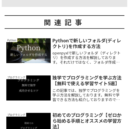
関連記事
Pythonで新しいフォルダ(ディレ
Python
クトリ)を作成する方法
openpyxlで新しいフォルダ（ディレクト
リ）を作成する方法を解説しておりま
す。それだけではなく、フォルダ作成の
注意点や、エラーが出た場合の対処法も
紹介しておりますので、ぜひ最後まで読
んでいってください。
独学でプログラミングを学ぶ方法
プログラミング
【無料で使える学習サイト5選】
この記事では、独学でプログラミングを
学ぶ方法を解説しております。無料で学
習できる方法も紹介しておりますので、
ぜひ最後まで読んでいってください。
初めてのプログラミング【ゼロか
プログラミング
ら始める手順とオススメの学習方
法】