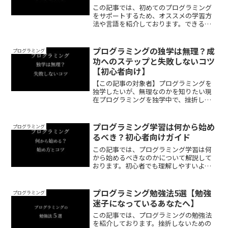
この記事では、初めてのプログラミング
をサポートするため、オススメの学習方
法や言語を紹介しております。できるだ
けわかりやすく解説しておりますので、
ぜひ最後まで読んでいってください。
プログラミングの独学は無理？成
プログラミング
功へのステップと失敗しないコツ
【初心者向け】
【この記事の対象者】プログラミングを
独学したいが、無理なのかを知りたい現
在プログラミングを独学中で、挫折しそ
う過去プログラミングの独学に挫折した
が、再度挑戦したい【この記事を読んで
わかること】プログラミングの独学が無
プログラミング学習は何から始め
プログラミング
理なのかと、その理由がわ...
るべき？初心者向けガイド
この記事では、プログラミング学習は何
から始めるべきなのかについて解説して
おります。初心者でも理解しやすいよう
にできるだけわかりやすく解説しており
ますので、ぜひ最後まで読んでいってく
ださい。
プログラミング勉強法5選【勉強
プログラミング
迷子になっているあなたへ】
この記事では、プログラミングの勉強法
を紹介しております。挫折しないための