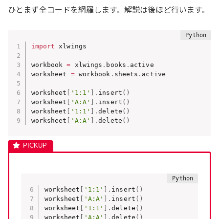
ひとまず全コードを網羅します。解説は後ほど行います。
import
 xlwings

workbook 
=
 xlwings
.
books
.
active

worksheet 
=
 workbook
.
sheets
.
active

worksheet
[
'1:1'
]
.
insert
(
)
worksheet
[
'A:A'
]
.
insert
(
)
worksheet
[
'1:1'
]
.
delete
(
)
worksheet
[
'A:A'
]
.
delete
(
)
worksheet
[
'1:1'
]
.
insert
(
)
worksheet
[
'A:A'
]
.
insert
(
)
worksheet
[
'1:1'
]
.
delete
(
)
worksheet
[
'A:A'
]
.
delete
(
)