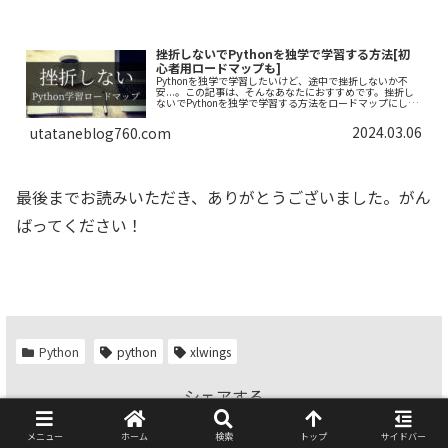
挫折しないでPythonを独学で学習する方法[初
心者用ロードマップも]
Pythonを独学で学習したいけど、途中で挫折しないか不
安...。この記事は、そんなあなたにおすすめです。挫折し
ないでPythonを独学で学習する方法をロードマップにしま
した。できるだけわかりやすく解説しておりますので、一
緒にがんばりましょう！
2024.03.06
utataneblog760.com
最後までお読みいただき、ありがとうございました。がん
ばってください！
Python
python
xlwings
シェアする
X
Facebook
はてブ
メニュー
ホーム
検索
トップ
サイドバー