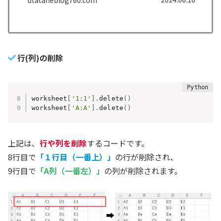
行(列)の削除
worksheet
[
'1:1'
]
.
delete
(
)
worksheet
[
'A:A'
]
.
delete
(
)
上記は、
行や列を削除
するコードです。
8行目で
「１行目（一番上）」
の行が削除され、
9行目で
「A列（一番左）」
の列が削除されます。