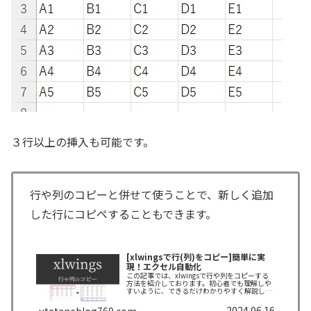
３行以上の挿入も可能です。
行や列のコピーと併せて使うことで、新しく追加
した行にコピペすることもできます。
[xlwingsで行(列)をコピー]簡単に実
現！エクセル自動化
この記事では、xlwingsで行や列をコピーする
方法を紹介しております。初心者でも理解しや
すいように、できるだけわかりやすく解説して
おりますので、ぜひ最後まで読んでいってくだ
さい。
2024.06.16
utataneblog760.com