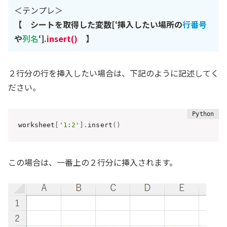
＜テンプレ＞
【 シートを取得した変数[‘挿入したい場所の
行番号
や
列名
‘]
.insert()
】
２行分の行を挿入したい場合は、下記のように記述してく
ださい。
worksheet
[
'1:2'
]
.
insert
(
)
この場合は、一番上の２行分に挿入されます。