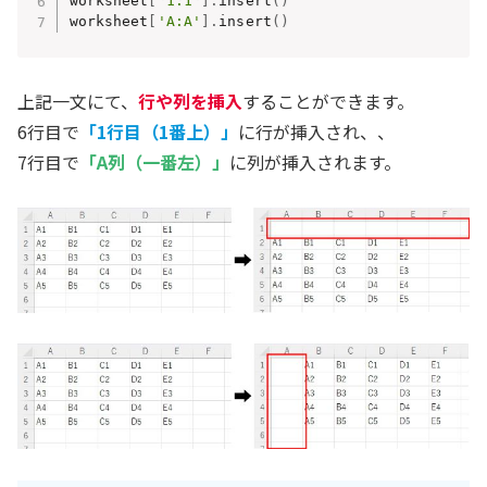
worksheet
[
'1:1'
]
.
insert
(
)
worksheet
[
'A:A'
]
.
insert
(
)
上記一文にて、
行や列を挿入
することができます。
6行目で
「1行目（1番上）」
に行が挿入され、、
7行目で
「A列（一番左）」
に列が挿入されます。