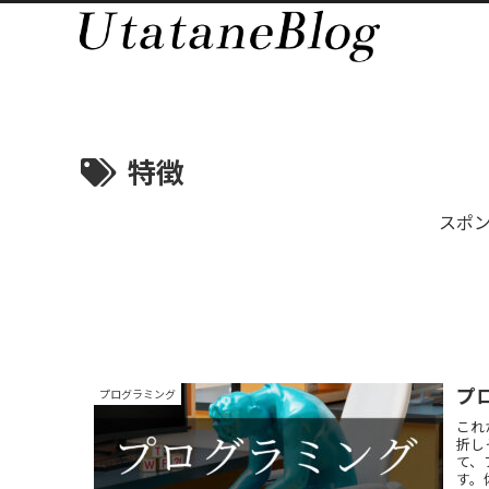
特徴
スポ
プ
プログラミング
これ
折し
て、
す。