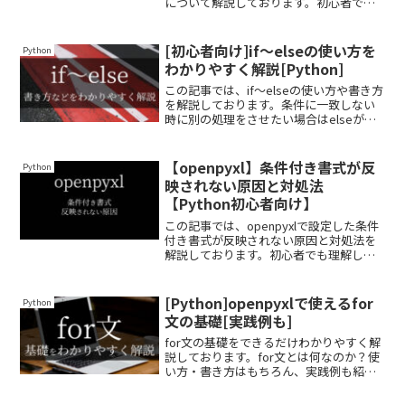
について解説しております。初心者でも
理解しやすいようにできるだけわかりや
すく解説しておりますので、ぜひ最後ま
で読んでいってください。
[初心者向け]if～elseの使い方を
Python
わかりやすく解説[Python]
この記事では、if～elseの使い方や書き方
を解説しております。条件に一致しない
時に別の処理をさせたい場合はelseが便
利です。できるだけわかりやすく解説し
ておりますので、ぜひ最後まで読んでい
ってください。
【openpyxl】条件付き書式が反
Python
映されない原因と対処法
【Python初心者向け】
この記事では、openpyxlで設定した条件
付き書式が反映されない原因と対処法を
解説しております。初心者でも理解しや
すいように、できるだけわかりやすく解
説しておりますので、ぜひ最後まで読ん
でいってください。
[Python]openpyxlで使えるfor
Python
文の基礎[実践例も]
for文の基礎をできるだけわかりやすく解
説しております。for文とは何なのか？使
い方・書き方はもちろん、実践例も紹介
しております。簡単な部分から少し難し
いところまで徐々にレベルアップして理