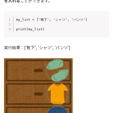
を入れる
ことができます。
my_list = ['靴下', 'シャツ', 'パンツ']

print(my_list)
実行結果：[‘靴下’, ‘シャツ’, ‘パンツ’]