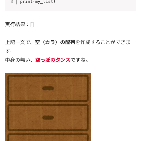
print(my_list)
実行結果：[]
上記一文で、
空（カラ）の配列
を作成することができま
す。
中身の無い、
空っぽのタンス
ですね。