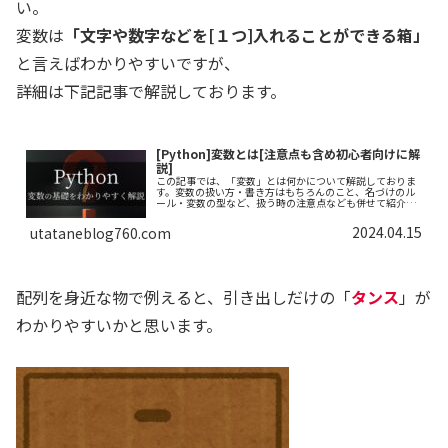
い。
変数は
「文字や数字などを[１つ]入れることができる箱」
と言えばわかりやすいですが、
詳細は下記記事で解説しております。
[Python]変数とは[注意点も含め初心者向けに解
説]
この記事では、「変数」とは何かについて解説しておりま
す。変数の扱い方・書き方はもちろんのこと、名づけのル
ール・変数の型など、扱う時の注意点なども併せて紹介し
ております。できるだけわかりやすく解説しておりますの
で、ぜひ最後まで読んでいってください。
2024.04.15
utataneblog760.com
配列を身近な物で例えると、引き出しだけの「
タンス
」が
わかりやすいかと思います。