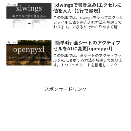
解できる構成になっていますので、ぜひ
[xlwingsで書き込み]エクセルに
Python
ご覧ください。
値を入力【1行で実現】
この記事では、xlwingsを使ってエクセル
ファイルに値を書き込む方法を解説して
おります。できるだけわかりやすく解説
しておりますので、ぜひ最後まで読んで
いってください。
[簡単4行]全シートのアクティブ
Python
セルをA1に変更[openpyxl]
この記事では、全シートのアクティブセ
ルをA1に変更する方法を解説しておりま
す。１つ１つのシートを指定してアクテ
ィブセルを変更すると、どうしても手間
がかかってしまいますし、何シートある
のかもわからない場合が多いです。そこ
で、簡単なfor文を使って全シートのアク
ティブセルを変更する方法を紹介してお
スポンサードリンク
ります。