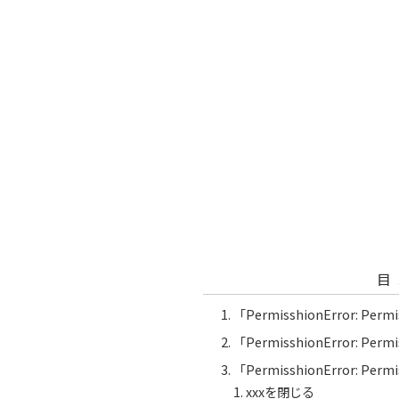
目
「PermisshionError: Pe
「PermisshionError: Per
「PermisshionError: Perm
xxxを閉じる